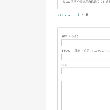
哎sao还是初带好用自己建立文件
1
…
3
4
5
« 前へ
名前
( 必須 )
E-MAIL
( 必須 ) - 公開されませんの
URL