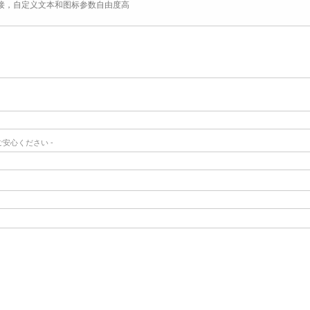
连接，自定义文本和图标参数自由度高
でご安心ください -