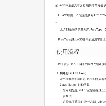
的~ASS本质是文本文档,编辑非常方便
LibASS则是一个轻量级的对ASS / S
~
*LibASS依赖的第三方库: FreeType, iCo
FreeType是LibASS使用的通用字体渲
使用流程
以下就以LibASS自带的Test.c为例,
初始化LibASS / init()
这个函数用于初始化LibASS的,只有
1.ass_library_init()函数:
作用:初始化LibASS的
字幕库(ASS_L
参数:无
返回值:字幕库的指针/ ASS_Library