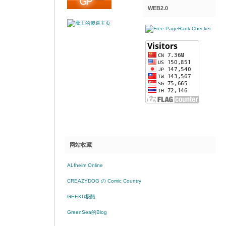
WEB2.0
网站收藏
ALfheim Online
CREAZYDOG の Comic Country
GEEKU极酷
GreenSea的Blog