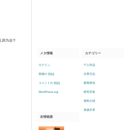
题,因为这个
メタ情報
カテゴリー
ログイン
个人作品
投稿の
RSS
文章日志
コメントの
RSS
新闻资讯
WordPress.org
研究开发
资料介绍
资源共享
友情链接