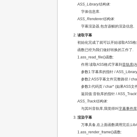
ASS_Library结构体:
字体信息库.
ASS_Renderer结构体:
字幕渲染器,包含该帧的渲染信息.
读取字幕
初始化完成了就可以开始读取ASS格
函数已经为我们做好转换的工作了.
1.ass_read_file()函数:
作用:读取ASS格式字幕到
音轨库(AS
参数1:字幕库的指针 / ASS_Library
参数2:ASS字幕文件完整路径 / cha
参数3:代码页 / char* (如果AS
返回值:音轨库的指针 / ASS_Track
ASS_Track结构体:
与其叫音轨库,我觉得叫
字幕事件
渲染字幕
万事具备,在上面函数调用完后,Lib
1.ass_render_frame()函数: