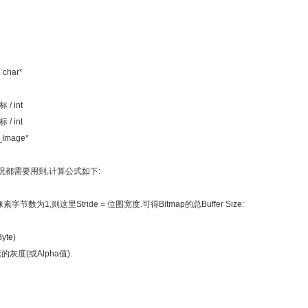
char*
 int
 int
Image*
情况都需要用到,计算公式如下:
节数为1,则这里Stride = 位图宽度.可得Bitmap的总Buffer Size:
yte)
灰度(或Alpha值).