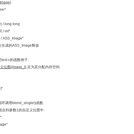
mage)
.
er*
ong long
int*
SS_Image*
成的ASS_Image释放
est.c的函数例子.
义位图(image_t)
,且为其分配内存空间.
t*
blend_single()函数.
混合到参数1的自定义位图中.
*
ge*