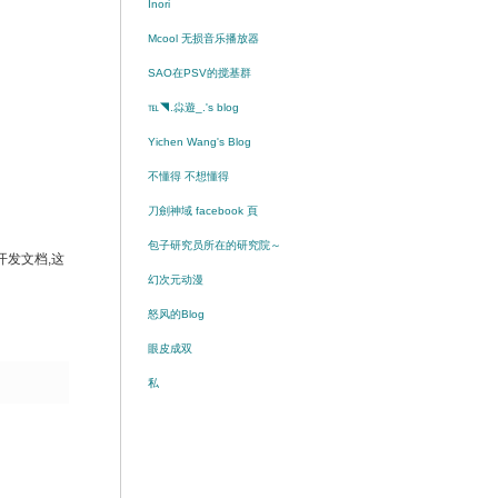
Inori
Mcool 无损音乐播放器
SAO在PSV的搅基群
℡◥.尛遊_.'s blog
Yichen Wang's Blog
不懂得 不想懂得
刀劍神域 facebook 頁
包子研究员所在的研究院～
开发文档,这
幻次元动漫
怒风的Blog
眼皮成双
私