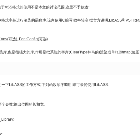
.关于ASS格式的使用不是本文的讨论范围,这里不予叙述~
SA格式字幕进行渲染的函数库.该库使用C编写,效率较高.据官方说明,LibASS和VSFilt
nv(可选), FontConfig(可选)
染库,也是很强大的库,作用是把系统的字库(ClearType神马的)渲染成单张Bitmap(位图
说明一下LibASS的工作方式.下列函数顺序调用,即可最简使用LibASS.
两个参数:输出位图的长和宽.
ibrary)
*