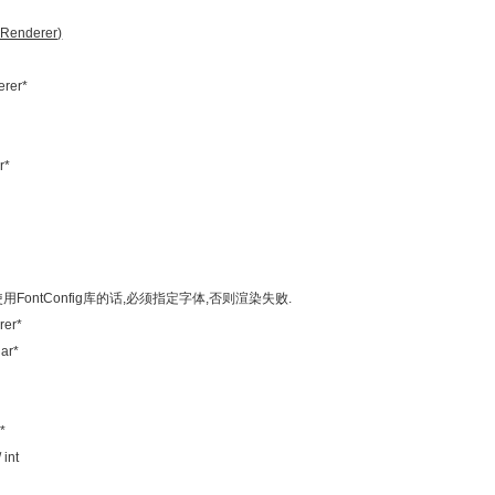
enderer)
rer*
r*
ontConfig库的话,必须指定字体,否则渲染失败.
er*
ar*
*
int