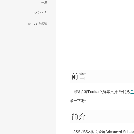
开发
コメント 1
18,174 次阅读
前言
最近在写Foobar的弹幕支持插件(见
F
录一下吧~
简介
ASS / SSA格式,全称Advanced Subs