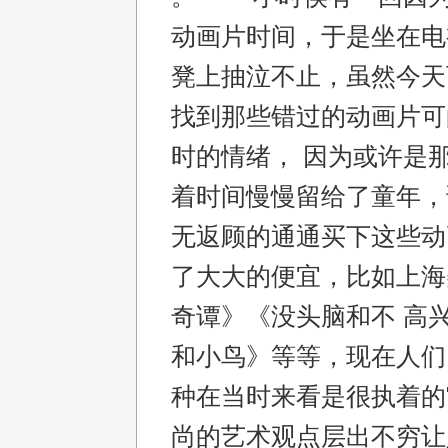
动画片时间，于是坐在电
凳上抽泣不止，虽然今天
找到那些错过的动画片可
时的情绪， 因为或许是
着时间慢慢留给了童年，
无返顾的通通买下这些动
了大大的便宜，比如上海
奇谭》《没头脑和不 高
和小鸟》等等，现在人们
种在当时来看是很执着的
尚的艺术观点层出不穷让