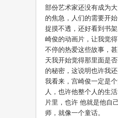
部份艺术家还没有成为大
的焦急，人们的需要开始
捉摸不透，还好看到书架
崎俊的动画片，让我觉得
不停的热爱这些故事，甚
天我开始觉得那里面是否
的秘密，这说明也许我还
我看来，宫崎俊一定是个
人，也许他整个人的生活
片里，也许 他就是他自
师，就像一个童话。