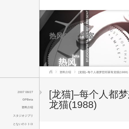
热风CG工作室
资料介绍
[龙猫]–每个人都梦想邻家有龙猫(1988)
[龙猫]–每个人都
2007 08/27
GPBeta
龙猫(1988)
资料介绍
スタジオジブリ
とないのトトロ