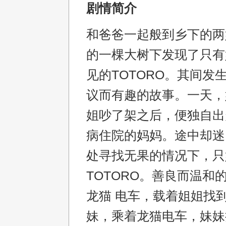
剧情简介
和爸爸一起般到乡下的两
的一棵大树下发现了只有
见的TOTORO。其间发
议而有趣的故事。一天，
姐吵了架之后，便独自出
病住院的妈妈。途中却迷
处寻找无果的情况下，只
TOTORO。善良而温和的
龙猫 电车，载着姐姐找
妹，乘着龙猫电车，妹妹