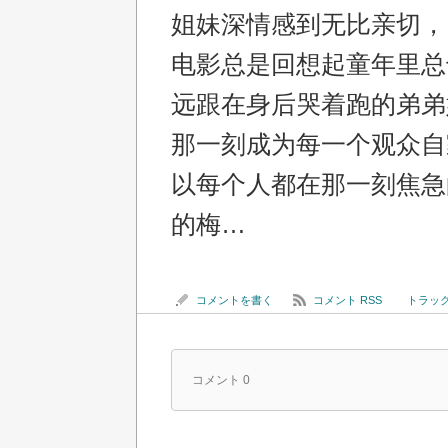
姐妹深情感到无比亲切，
电影总是回想起童年里总
远跟在身后哭着跑的弟弟
那一刻成为每一个观众自
以每个人都在那一刻焦急
的梅…
コメントを書く
コメント RSS
トラックバ
コメント 0