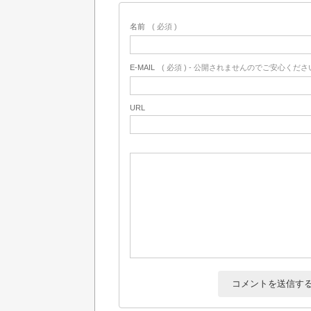
名前
( 必須 )
E-MAIL
( 必須 ) - 公開されませんのでご安心ください
URL