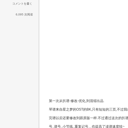
コメントを書く
6,095 次阅读
第一次从扒谱-修改-优化,到混缩出品.
琴谱来自星之梦的OST的BK,只有短短的三页,不过我却
完谱以后还要修改到跟原版一样.不过通过这次的扒谱
号..谱号..小节线..重复记号…也提高了读谱速度哇~