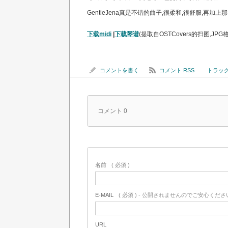
GentleJena真是不错的曲子,很柔和,很舒服,再加上
下载midi
|
下载琴谱
(提取自OSTCovers的扫图,JPG
コメントを書く
コメント RSS
トラックバ
コメント 0
名前
( 必須 )
E-MAIL
( 必須 ) - 公開されませんのでご安心ください
URL