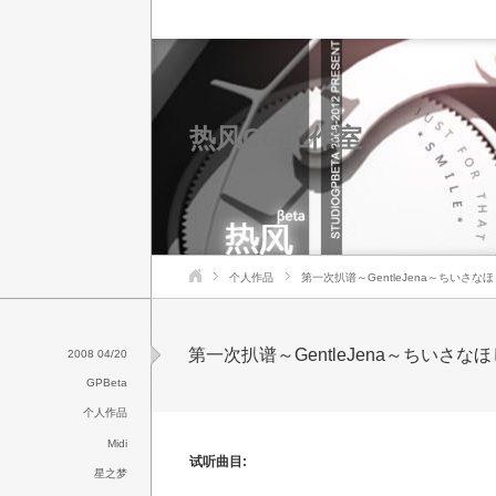
热风CG工作室
个人作品
第一次扒谱～GentleJena～ちいさな
第一次扒谱～GentleJena～ちいさな
2008 04/20
GPBeta
个人作品
Midi
试听曲目:
星之梦