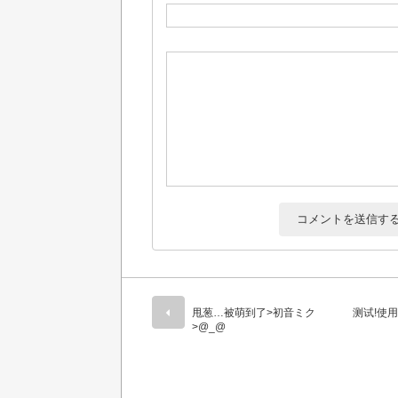
甩葱…被萌到了>初音ミク
测试!使用Z
>@_@