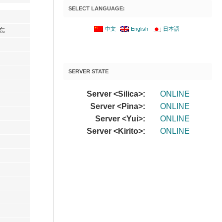
SELECT LANGUAGE:
中文
English
日本語
忘
SERVER STATE
Server <Silica>:
ONLINE
Server <Pina>:
ONLINE
Server <Yui>:
ONLINE
Server <Kirito>:
ONLINE