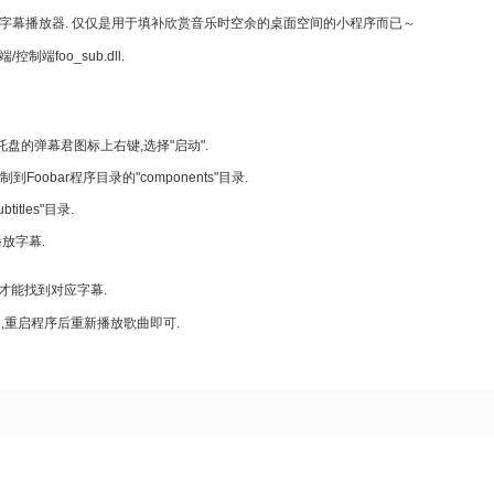
通用全屏字幕播放器. 仅仅是用于填补欣赏音乐时空余的桌面空间的小程序而已～
控制端foo_sub.dll.
系统托盘的弹幕君图标上右键,选择"启动".
l"复制到Foobar程序目录的"components"目录.
tles"目录.
播放字幕.
才能找到对应字幕.
退出,重启程序后重新播放歌曲即可.