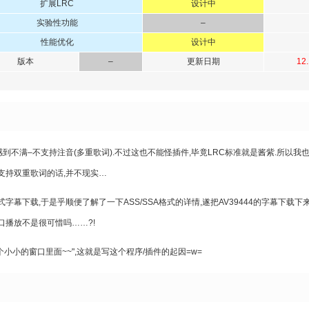
扩展LRC
设计中
实验性功能
–
性能优化
设计中
版本
–
更新日期
12
cs插件感到不满–不支持注音(多重歌词).不过这也不能怪插件,毕竟LRC标准就是酱紫.所以
支持双重歌词的话,并不现实…
S格式字幕下载,于是乎顺便了解了一下ASS/SSA格式的详情,遂把AV39444的字幕下载
口播放不是很可惜吗……?!
小小的窗口里面~~",这就是写这个程序/插件的起因=w=