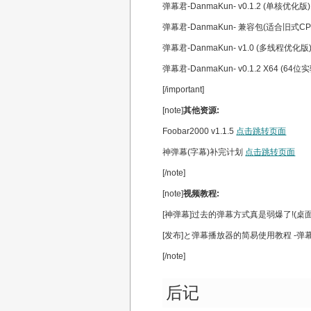
弹幕君-DanmaKun- v0.1.2 (单核优化版
弹幕君-DanmaKun- 兼容包(适合旧式
弹幕君-DanmaKun- v1.0 (多线程优化版
弹幕君-DanmaKun- v0.1.2 X64 (64位
[/important]
[note]
其他资源:
Foobar2000 v1.1.5
点击跳转页面
神弹幕(字幕)补完计划
点击跳转页面
[/note]
[note]
视频教程:
[神弹幕]过去的弹幕方式真是弱爆了!(桌
[发布]と弹幕播放器的简易使用教程 -弹
[/note]
后记