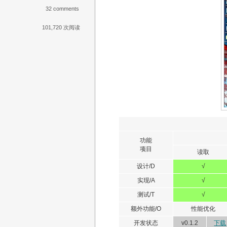
32 comments
101,720 次阅读
功能
项目
读取
设计/D
√
实现/A
√
测试/T
√
额外功能/O
性能优化
开发状态
v0.1.2
下载