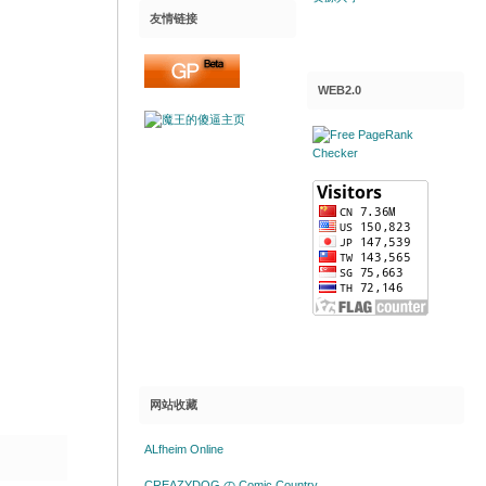
友情链接
WEB2.0
网站收藏
ALfheim Online
CREAZYDOG の Comic Country