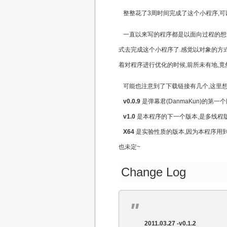
整整花了3周时间完成了这个小程序,可以
一直以来写的程序都是以面向过程的想法完
式去完成这个小程序了.感觉以对象的方
着对程序进行优化的时候,前所未有地,竟
可能也注意到了下载链接有几个,这里想
v0.0.9
是弹幕君(DanmaKun)的第
v1.0
是本程序的下一个版本,是多线程版
X64
是实验性质的版本,因为本程序用到
也未定~
Change Log
2011.03.27 -v0.1.2