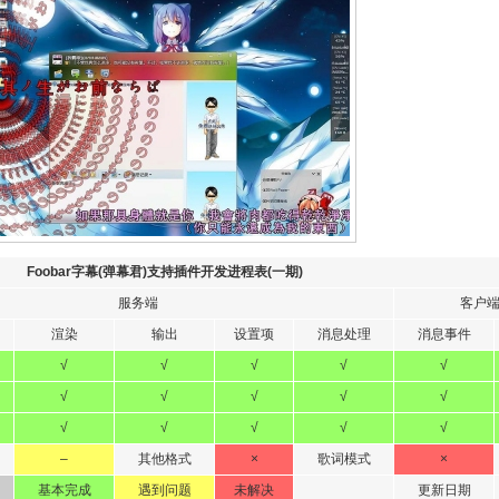
Foobar字幕(弹幕君)支持插件开发进程表(一期)
服务端
客户
渲染
输出
设置项
消息处理
消息事件
√
√
√
√
√
√
√
√
√
√
√
√
√
√
√
–
其他格式
×
歌词模式
×
基本完成
遇到问题
未解决
更新日期