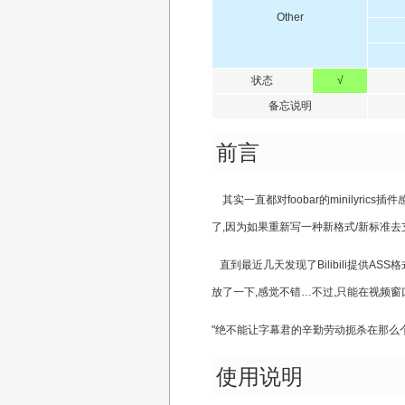
Other
状态
√
备忘说明
前言
其实一直都对foobar的minilyri
了,因为如果重新写一种新格式/新标准去
直到最近几天发现了Bilibili提供AS
放了一下,感觉不错…不过,只能在视频窗
"绝不能让字幕君的辛勤劳动扼杀在那么个
使用说明