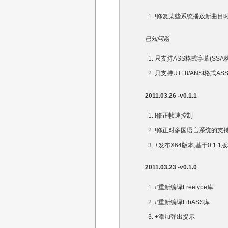
!修复某些系统播放新曲目
已知问题
只支持ASS格式字幕(SSA
只支持UTF8/ANSI格式AS
2011.03.26 -v0.1.1
!修正帧速控制
!修正对多国语言系统的支
+发布X64版本,基于0.1.
2011.03.23 -v0.1.0
#重新编译Freetype库
#重新编译LibASS库
+添加弹出提示