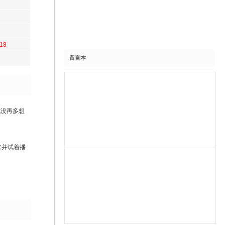
.18
留言本
我也没再多想
下来并试着播