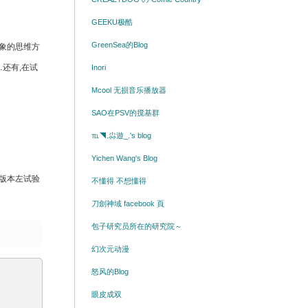
GEEKU极酷
GreenSea的Blog
对象的思维方
还有,在试
Inori
Mcool 无损音乐播放器
SAO在PSV的搅基群
℡◥.尛遊_.'s blog
Yichen Wang's Blog
础版本左试验
不懂得 不想懂得
刀劍神域 facebook 頁
包子研究员所在的研究院～
幻次元动漫
怒风的Blog
眼皮成双