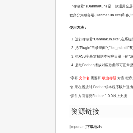
"弹幕君" (DanmaKun) 是一款
程序分为服务端(DanmaKun.exe)和客户端/
使用方法：
运行弹幕君"Danmakun.exe",在
把"Plugin"目录里面的"foo_sub.dl
把ASS字幕复制到本程序目录下的"Subti
启动Foobar,播放对应歌曲即可正常
*字幕
文件名
需要和
歌曲标题
对应,程序
*如果在播放时,Foobar或本程序以外
*插件方面需要Foobar 1.0.0以上支援.
资源链接
[important]
下载地址: