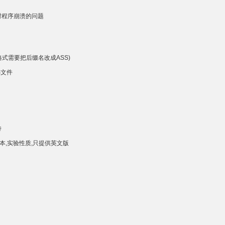
时程序崩溃的问题
格式需要把后缀名改成ASS)
S文件
持
1版本,实验性质,只提供英文版