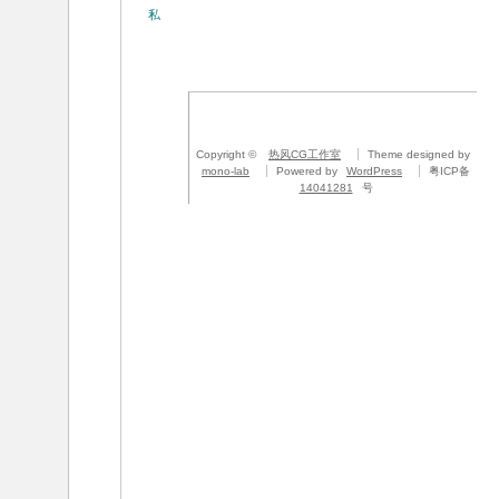
私
Copyright ©
热风CG工作室
Theme designed by
mono-lab
Powered by
WordPress
粤ICP备
14041281
号