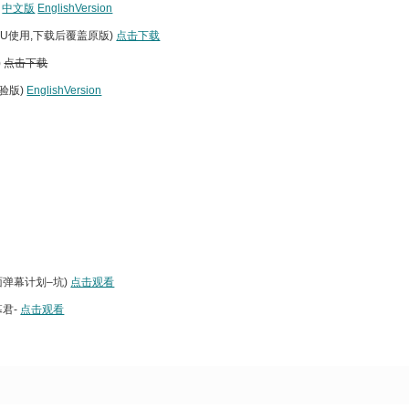
)
中文版
EnglishVersion
CPU使用,下载后覆盖原版)
点击下载
)
点击下载
实验版)
EnglishVersion
面弹幕计划–坑)
点击观看
幕君-
点击观看