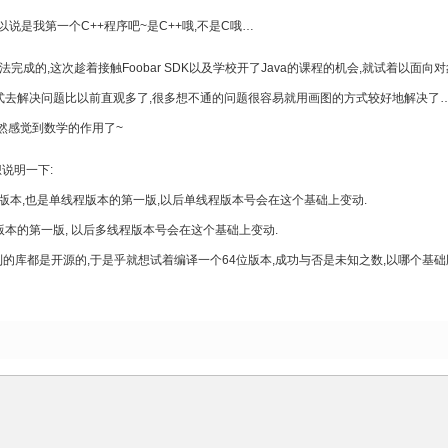
说是我第一个C++程序吧~是C++哦,不是C哦…
成的,这次趁着接触Foobar SDK以及学校开了Java的课程的机会,就试着以面向
式去解决问题比以前直观多了,很多想不通的问题很容易就用画图的方式较好地解决了…
然感觉到数学的作用了~
说明一下:
一个版本,也是单线程版本的第一版,以后单线程版本号会在这个基础上变动.
本的第一版, 以后多线程版本号会在这个基础上变动.
的库都是开源的,于是乎就想试着编译一个64位版本,成功与否是未知之数,以哪个基