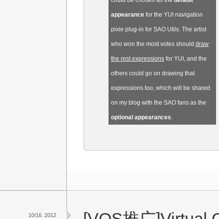
could be chosen as the
default
appearance
for the YUI navigation
pixie plug-in for SAO Utils. The artist
who won the most votes should
draw
the rest expressions
for YUI, and the
others could go on drawing that
expressions too, which will be shared
on my blog with the SAO fans as the
optional appearances
.
[VOS推广]Virtual O
10/16. 2012