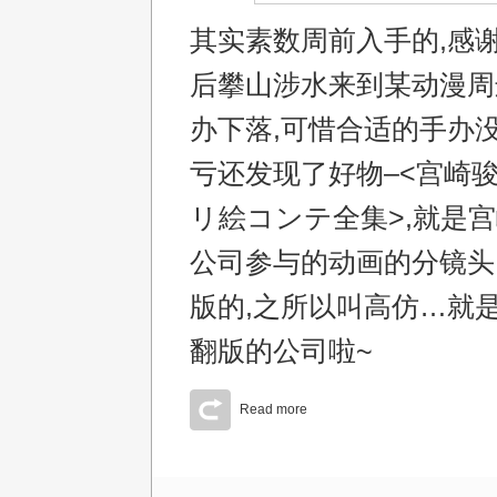
其实素数周前入手的,感
后攀山涉水来到某动漫周
办下落,可惜合适的手办没
亏还发现了好物–<宫崎
リ絵コンテ全集>,就是
公司参与的动画的分镜头
版的,之所以叫高仿…就
翻版的公司啦~
Read more