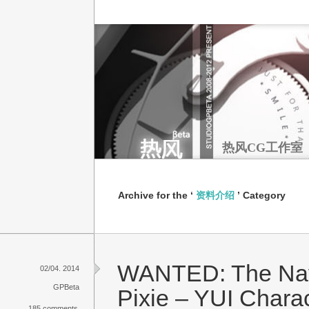
热风CG工作室
Archive for the ‘
资料介绍
’ Category
WANTED: The Nav
02/04. 2014
GPBeta
Pixie – YUI Charac
185 comments