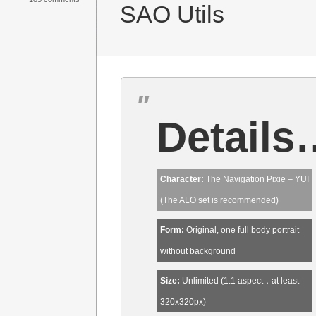
SAO Utils
Details
Character:
The Navigation Pixie – YUI
(The ALO set is recommended)
Form:
Original, one full body portrait
without background
Size:
Unlimited (1:1 aspect，at least
320x320px)