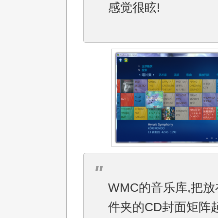
感觉很眩!
WMC的音乐库,把
件夹的CD封面矩阵