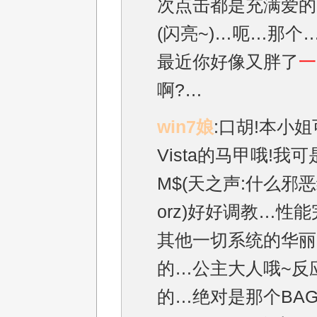
次点击都是充满爱的
(闪亮~)…呃…那个…
最近你好像又胖了
一
啊?…
win7娘
:口胡!本小
Vista的马甲哦!我
M$(天之声:什么邪
orz)好好调教…性
其他一切系统的华丽
的…公主大人哦~反
的…绝对是那个BAG