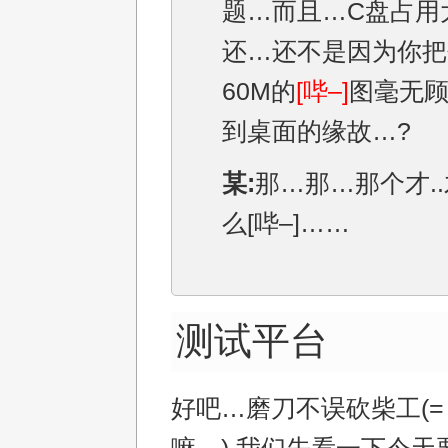
题…而且…C盘占用
还…还不是因为你把
60M的
[哔–]
图毫无
到桌面的缘故…?
某:
那…那…那个才.
么[哔–]……
测试平台
好吧…磨刀不误砍柴工(=