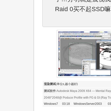
Raid 0买不起SSD
渲染测试
(单位s,越小越好)
测试软件
:Autodesk Maya 2009 X64 — Mental Ray
2048*2048@ Poduce Profile with FG & GI (Ray Tr
Windows7
03:18
WindowsServer2003
03