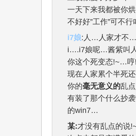
一天下来我都被你烘
不好好”工作”可不行
i7娘
:人…人家才不
i….i7娘呢…酱紫
你这个死变态!~…哼
现在人家累个半死还
你的
毫无意义的
乱点
有装了那个什么抄袭
的win7…
某:
才没有乱点的说!