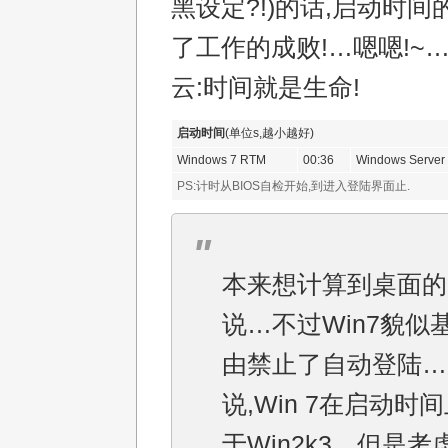
黑设定?!)的话,启动时
了工作的成败!…嗯嗯!~
云:时间就是生命!
启动时间
(单位s,越小越好)
Windows 7 RTM
00:36
Windows Server
PS:计时从BIOS自检开始,到进入登陆界面止.
本来想计算到桌面的
说…不过Win7貌似
由禁止了自动登陆…
说,Win 7在启动时
于Win2k3…但是考虑