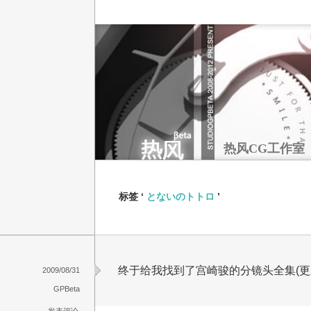
热风CG工作室
标签 ‘
とないのトトロ
’
终于给我找到了宫崎骏的分镜头全集(更新中[
2009/08/31
GPBeta