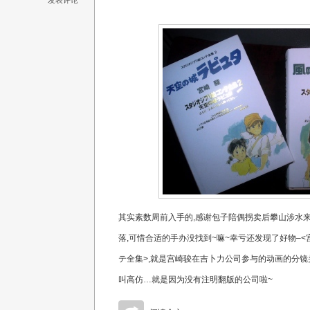
发表评论
其实素数周前入手的,感谢包子陪偶拐卖后攀山涉水
落,可惜合适的手办没找到~嘛~幸亏还发现了好物–
テ全集>,就是宫崎骏在吉卜力公司参与的动画的分镜
叫高仿…就是因为没有注明翻版的公司啦~