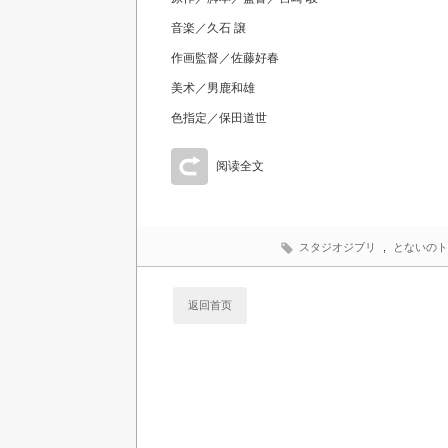
音楽／久石 譲
作画監督／佐藤好春
美术／男鹿和雄
色指定／保田道世
阅读全文
スタジオジブリ
,
とないのト
返回首页