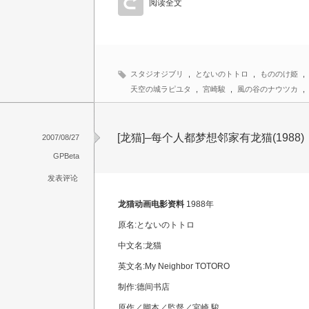
阅读全文
スタジオジブリ
,
とないのトトロ
,
もののけ姫
,
天空の城ラピユタ
,
宮崎駿
,
風の谷のナウツカ
,
[龙猫]–每个人都梦想邻家有龙猫(1988)
2007/08/27
GPBeta
发表评论
龙猫动画电影资料
1988年
原名:とないのトトロ
中文名:龙猫
英文名:My Neighbor TOTORO
制作:德间书店
原作／脚本／監督／宮崎 駿