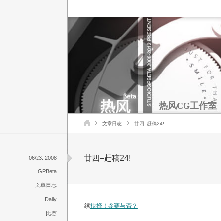
热风CG工作室
文章日志
廿四–赶稿24!
廿四–赶稿24!
06/23. 2008
GPBeta
文章日志
Daily
续
抉择！参赛与否？
比赛