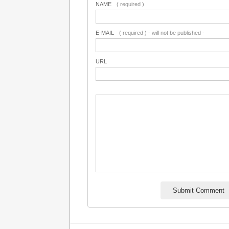
NAME
( required )
E-MAIL
( required ) - will not be published -
URL