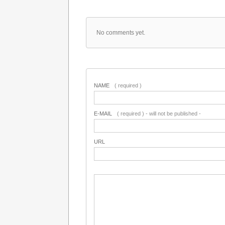
No comments yet.
NAME
( required )
E-MAIL
( required ) - will not be published -
URL