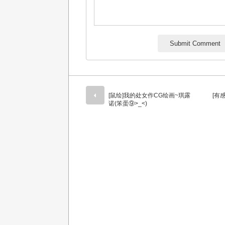
[鼠绘]我的处女作CG绘画~琪露
[有
诺(笨蛋⑨>_<)