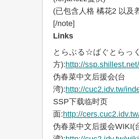
(已包含人格 橘花2 以及
[/note]
Links
とらぶる☆ばぐとらっく(
方):
http://ssp.shillest.ne
伪春菜中文后援会(台
湾):
http://cuc2.idv.tw/in
SSP下载临时页
面:
http://cers.cuc2.idv.tw
伪春菜中文后援会WIKI(
湾):
http://cuc2.idv.tw/wik