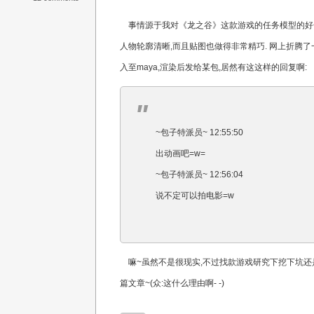
事情源于我对《龙之谷》这款游戏的任务模型的好奇
人物轮廓清晰,而且贴图也做得非常精巧. 网上折腾了
入至maya,渲染后发给某包,居然有这这样的回复啊:
~包子特派员~ 12:55:50
出动画吧=w=
~包子特派员~ 12:56:04
说不定可以拍电影=w
嘛~虽然不是很现实,不过找款游戏研究下挖下坑还是
篇文章~(众:这什么理由啊- -)