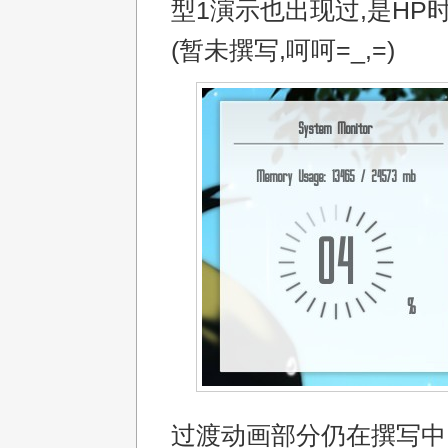
型1演示也出现过,是HP
(暂未撰写,呵呵=_,=)
过渡动画部分仍在撰写中