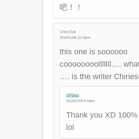
吧！！
Chris Evil
2015/01/08 12:19pm
this one is soooooo
coooooooolllllll…. wha
…. is the writer Chines
GPBeta
2015/01/09 8:34pm
Thank you XD 100%
lol