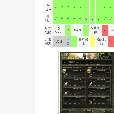
实
√
√
√
√
√
√
√
√
√
√
现/A
测
√
√
√
√
√
√
√
√
√
√
试/T
额外
材质支
多
UI界面
√
√
×
功能
Mesh
持
开发
下
基本完
遇到问
V1.2
状态
载
成
题