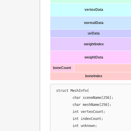
vertexData
normalData
uvData
weightIndex
weightData
boneCount
boneIndex
struct MeshInfo{

	char sceneName[256];

	char meshName[256];

	int vertexCount;

	int indexCount;

	int unknown;
