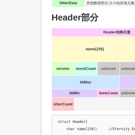
OtherData
其他数据部分,大小由其他元素
Header部分
Header结构示意
name[256]
version
meshCount
unknown
unknow
bbMax
bbMin
boneCount
unknow
otherCount
struct Header{

    char name[256];	//Eternity Engine Mesh File 0.1
