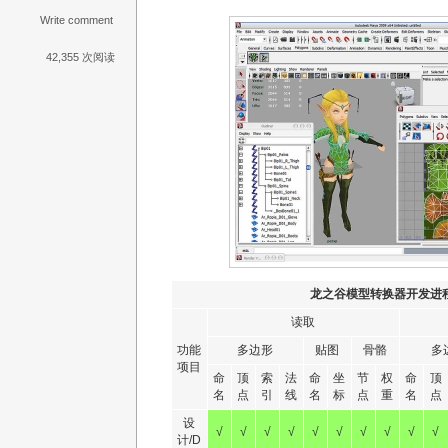
Write comment
42,355 次阅读
龙之谷模型转换器开发进
读取
功能
多边形
贴图
骨骼
多
项目
命
顶
索
法
命
坐
节
权
命
顶
名
点
引
线
名
标
点
重
名
点
设
√
√
√
√
√
√
√
√
√
√
计/D