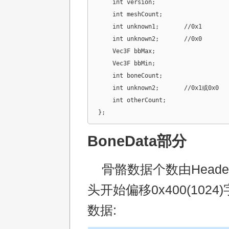
    int version;

    int meshCount;

    int unknown1;	//0x1

    int unknown2;	//0x0

    Vec3F bbMax;

    Vec3F bbMin;

    int boneCount;

    int unknown2;	//0x1或0x0

    int otherCount;

};
BoneData部分
骨骼数据个数由Heade
头开始偏移0x400(102
数据: