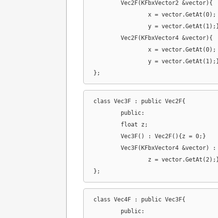
	Vec2F(KFbxVector2 &vector){

		x = vector.GetAt(0);

		y = vector.GetAt(1);}

	Vec2F(KFbxVector4 &vector){

		x = vector.GetAt(0);

		y = vector.GetAt(1);}

};
class Vec3F : public Vec2F{

	public:

	float z;

	Vec3F() : Vec2F(){z = 0;}

	Vec3F(KFbxVector4 &vector) : Vec2F(vector){

		z = vector.GetAt(2);}

};
class Vec4F : public Vec3F{

	public:
