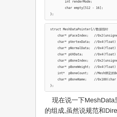
	int renderMode;

	char empty[512 - 16];

};
struct MeshDataPointer{//数据指针

    char* pFaceIndex;	//0x2(unsigned short) * indexCount

    char* pVertexData;	//0x4(float) * 3 * vertexCount

    char* pNormalData;	//0x4(float) * 3 * vertexCount

    char* pUVData;	//0x4(float) * 2 * vertexCount

    char* pBoneIndex;	//0x2(unsigned short) * 4 vertexCount

    char* pBoneWeight;	//0x4(float) * 4 * vertexCount

    int*  pBoneCount;	//Mesh绑定的Bone数

    char* pBoneName;	//0x100(char [256]) * boneCount

};
现在说一下MeshDat
的组成,虽然说规范和Dire