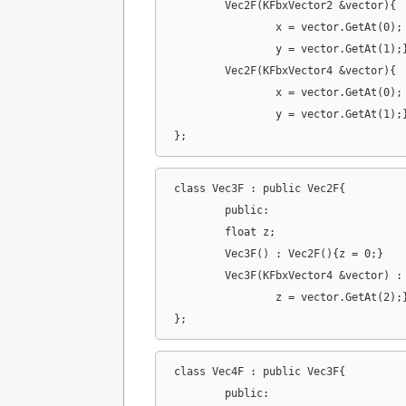
	Vec2F(KFbxVector2 &vector){

		x = vector.GetAt(0);

		y = vector.GetAt(1);}

	Vec2F(KFbxVector4 &vector){

		x = vector.GetAt(0);

		y = vector.GetAt(1);}

};
class Vec3F : public Vec2F{

	public:

	float z;

	Vec3F() : Vec2F(){z = 0;}

	Vec3F(KFbxVector4 &vector) : Vec2F(vector){

		z = vector.GetAt(2);}

};
class Vec4F : public Vec3F{

	public:
