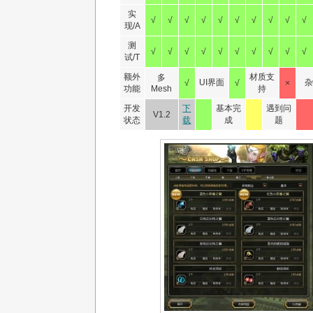
实
√
√
√
√
√
√
√
√
√
√
现/A
测
√
√
√
√
√
√
√
√
√
√
试/T
额外
材质支
多
UI界面
√
√
×
功能
Mesh
持
开发
下
基本完
遇到问
V1.2
状态
载
成
题