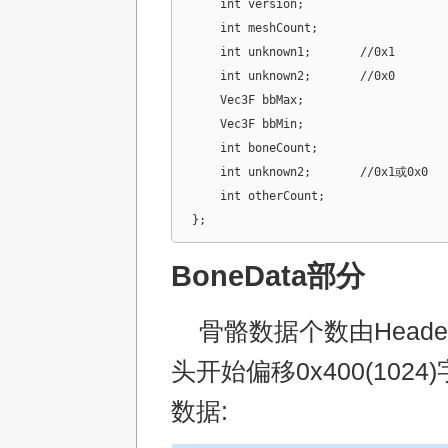
    int version;

    int meshCount;

    int unknown1;	//0x1

    int unknown2;	//0x0

    Vec3F bbMax;

    Vec3F bbMin;

    int boneCount;

    int unknown2;	//0x1或0x0

    int otherCount;

};
BoneData部分
骨骼数据个数由Heade
头开始偏移0x400(102
数据: