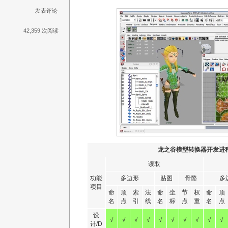
发表评论
42,359 次阅读
龙之谷模型转换器开发进
读取
功能
多边形
贴图
骨骼
多
项目
命
顶
索
法
命
坐
节
权
命
顶
名
点
引
线
名
标
点
重
名
点
设
√
√
√
√
√
√
√
√
√
√
计/D