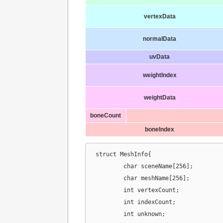
vertexData
normalData
uvData
weightIndex
weightData
boneCount
boneIndex
struct MeshInfo{

	char sceneName[256];

	char meshName[256];

	int vertexCount;

	int indexCount;

	int unknown;
