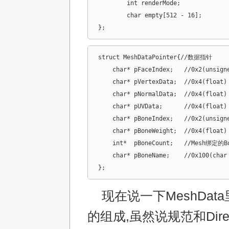
	int renderMode;

	char empty[512 - 16];

};
struct MeshDataPointer{//数据指针

    char* pFaceIndex;	//0x2(unsigned short) * indexCount

    char* pVertexData;	//0x4(float) * 3 * vertexCount

    char* pNormalData;	//0x4(float) * 3 * vertexCount

    char* pUVData;	//0x4(float) * 2 * vertexCount

    char* pBoneIndex;	//0x2(unsigned short) * 4 vertexCount

    char* pBoneWeight;	//0x4(float) * 4 * vertexCount

    int*  pBoneCount;	//Mesh绑定的Bone数

    char* pBoneName;	//0x100(char [256]) * boneCount

};
现在说一下MeshDat
的组成,虽然说规范和Dire