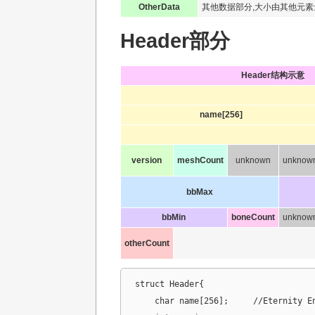
OtherData
其他数据部分,大小由其他元素
Header部分
Header结构示意
name[256]
version
meshCount
unknown
unknow
bbMax
bbMin
boneCount
unknow
otherCount
struct Header{

    char name[256];	//Eternity Engine Mesh File 0.1
