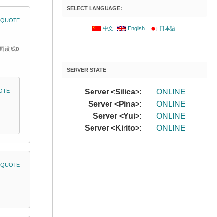
SELECT LANGUAGE:
QUOTE
中文
English
日本語
面设成b
SERVER STATE
OTE
Server <Silica>:
ONLINE
Server <Pina>:
ONLINE
Server <Yui>:
ONLINE
Server <Kirito>:
ONLINE
QUOTE