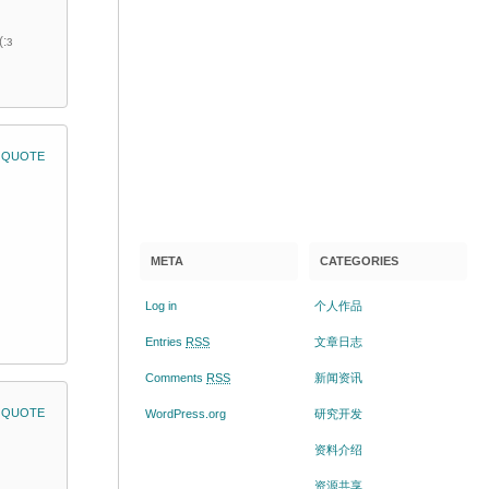
:зゝ
QUOTE
META
CATEGORIES
Log in
个人作品
Entries
RSS
文章日志
Comments
RSS
新闻资讯
QUOTE
WordPress.org
研究开发
资料介绍
资源共享