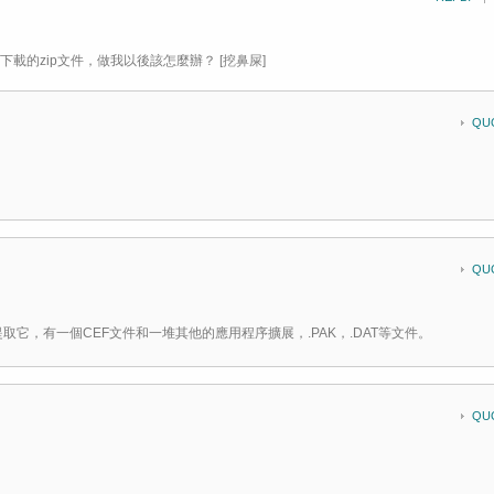
載的zip文件，做我以後該怎麼辦？ [挖鼻屎]
QU
QU
提取它，有一個CEF文件和一堆其他的應用程序擴展，.PAK，.DAT等文件。
QU