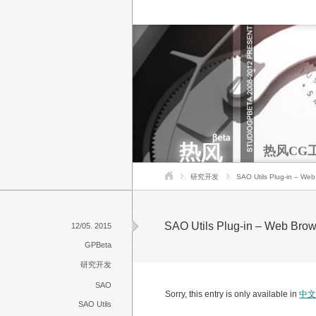
热风CG
研究开发
SAO Utils Plug-in – We
SAO Utils Plug-in – Web Bro
12/05. 2015
GPBeta
研究开发
SAO
Sorry, this entry is only available in
中
SAO Utils