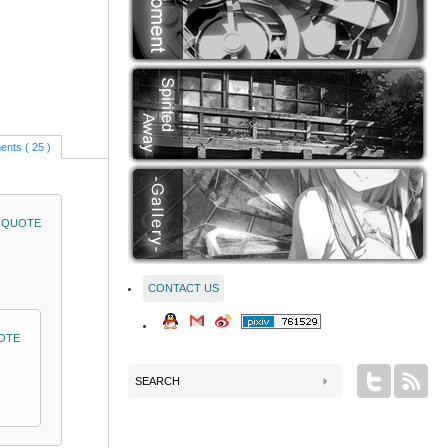
nts ( 25 )
QUOTE
CONTACT US
OTE