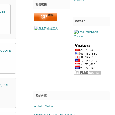
友情链接
OTE
WEB2.0
QUOTE
QUOTE
网站收藏
ALfheim Online
CREAZYDOG の Comic Country