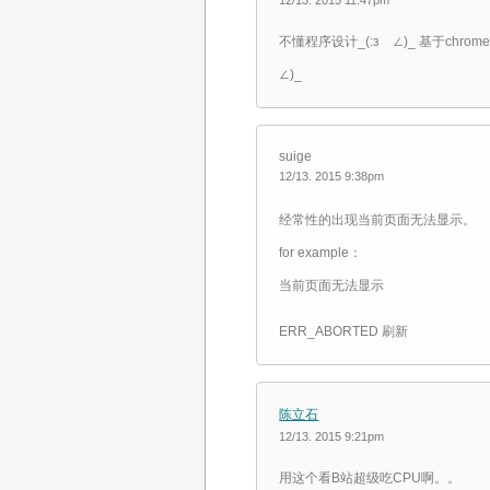
12/13. 2015 11:47pm
不懂程序设计_(:зゝ∠)_ 基于ch
∠)_
suige
12/13. 2015 9:38pm
经常性的出现当前页面无法显示。
for example：
当前页面无法显示
ERR_ABORTED 刷新
陈立石
12/13. 2015 9:21pm
用这个看B站超级吃CPU啊。。