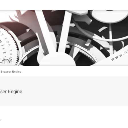
工作室
b Browser Engine
wser Engine
文
.