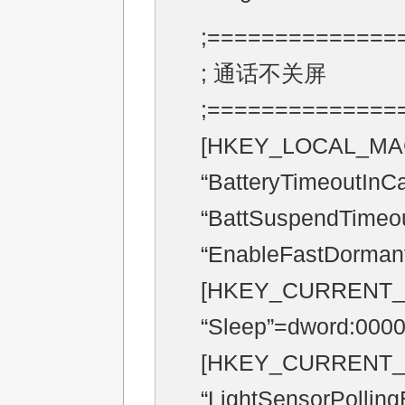
;==============
; 通话不关屏
;==============
[HKEY_LOCAL_MACHI
“BatteryTimeoutInC
“BattSuspendTimeo
“EnableFastDorman
[HKEY_CURRENT_US
“Sleep”=dword:000
[HKEY_CURRENT_US
“LightSensorPollin