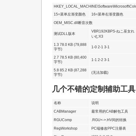
HKEY_LOCAL_MACHINE\Software\Microsoft\Col
15=菜单左渐变颜色
16=菜单右渐变颜色
OEM_MISC.dll断音次数
VBR192KBPS-ねこ巫女れ
测试DLL版本
いむX3
1.3 78.0 KB (79,888
1-0 2-1 3-1
字节)
2.7 78.5 KB (80,400
1-1 2-2 3-1
字节)
5.8 85.2 KB (87,288
(无法加载)
字节)
几个不错的定制辅助工具
名称
说明
CABManager
最常用的CAB解包工具
RGUComp
.RGU<->.HV间的转换
RegWorkshop
PC端修改PPC注册表