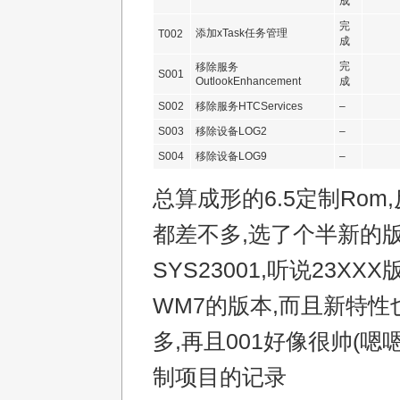
成
完
添加xTask任务管理
T002
成
完
移除服务
S001
OutlookEnhancement
成
S002
移除服务HTCServices
–
S003
移除设备LOG2
–
S004
移除设备LOG9
–
总算成形的6.5定制Rom
都差不多,选了个半新的
SYS23001,听说23X
WM7的版本,而且新特性也
多,再且001好像很帅(嗯
制项目的记录