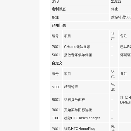
SYS
21812
定制状态
停止
备注
致命错误S0
已知问题
状
编号
项目
备注
态
P001
CHome无法显示
–
已从R
S001
播放音乐偶尔停顿
–
怀疑驱
自定义
状
编号
项目
备注
态
完
精简铃声
M001
成
移-除H
B001
钻石拨号面板
–
Defaul
B001
开始菜单图标连接
–
T001
移除HTCTaskManager
–
完
移除HTCHomePlug
P001