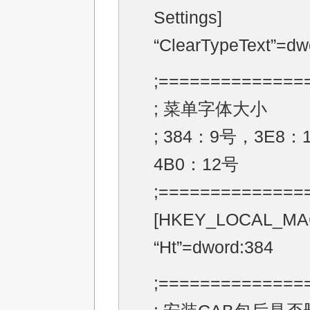
Settings]
“ClearTypeText”=d
;==============
; 菜单字体大小
; 384：9号，3E8：
4B0：12号
;==============
[HKEY_LOCAL_MAC
“Ht”=dword:384
;==============