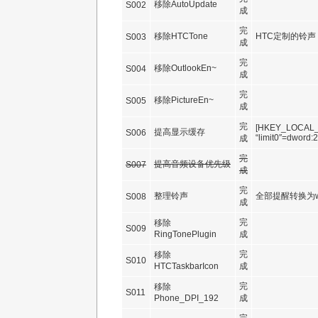
移除AutoUpdate
S002
成
完
移除HTCTone
HTC定制的铃声
S003
成
完
移除OutlookEn~
S004
成
完
移除PictureEn~
S005
成
完
[HKEY_LOCAL_
提高显示缓存
S006
“limit0″=dword:
成
完
提高音频设备优先级
S007
成
完
整理铃声
全部提醒转换为w
S008
成
完
移除
S009
RingTonePlugin
成
完
移除
S010
HTCTaskbarIcon
成
完
移除
S011
Phone_DPI_192
成