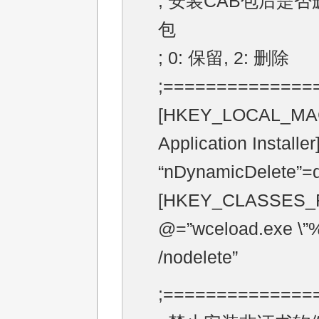
; 安装CAB包后是否
包
; 0: 保留, 2: 删除
;==============
[HKEY_LOCAL_MACH
Application Installer
“nDynamicDelete”=
[HKEY_CLASSES_RO
@=”wceload.exe \”%
/nodelete”
;==============