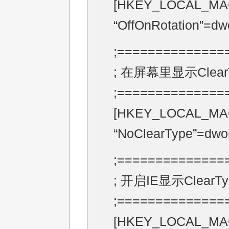
[HKEY_LOCAL_MACH
“OffOnRotation”=d
;==============
; 在屏幕里显示Clear
;==============
[HKEY_LOCAL_MACHI
“NoClearType”=dwo
;==============
; 开启IE显示ClearTy
;==============
[HKEY_LOCAL_MACHI