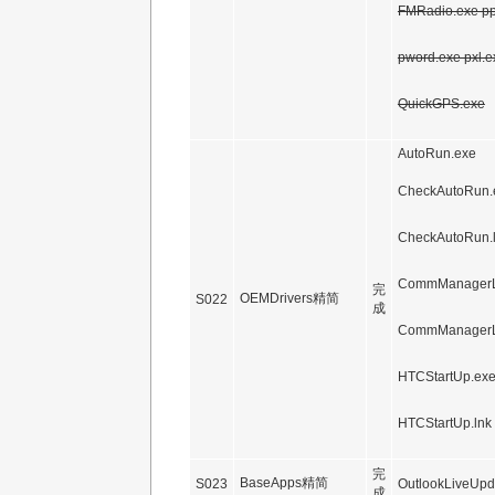
FMRadio.exe pp
pword.exe pxl.e
QuickGPS.exe
AutoRun.exe
CheckAutoRun.
CheckAutoRun.
CommManagerL
完
OEMDrivers精简
S022
成
CommManagerLi
HTCStartUp.ex
HTCStartUp.lnk
完
BaseApps精简
S023
OutlookLiveUpd
成