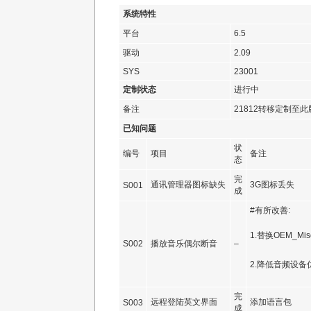
系统特性
平台
6.5
驱动
2.09
SYS
23001
定制状态
进行中
备注
21812转移定制至此
已知问题
状
编号
项目
备注
态
完
通讯管理器图标缺失
3G图标丢失
S001
成
#有所改善:
1.替换OEM_Misc.
S002
播放音乐偶尔断音
–
2.降低音频设备
完
远程登陆英文界面
添加语言包
S003
成