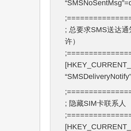
“SMSNoSentMsg”=d
;==============
; 总要求SMS送达
许）
;==============
[HKEY_CURRENT_USE
“SMSDeliveryNotify
;==============
; 隐藏SIM卡联系人
;==============
[HKEY_CURRENT_US