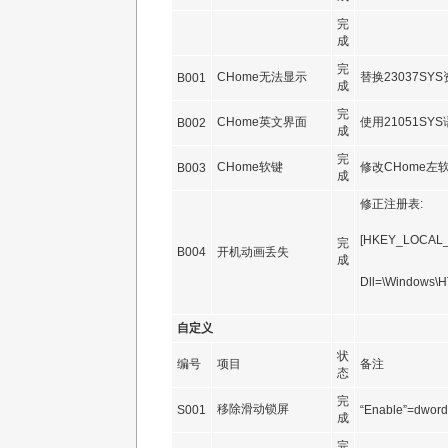
完
成
完
CHome无法显示
替换23037SY
B001
成
完
CHome英文界面
使用21051SY
B002
成
完
CHome软键
修改CHome
B003
成
修正注册表:
[HKEY_LOCAL_M
完
B004
开机动画丢失
成
Dll=\Windows\H
自定义
状
编号
项目
备注
态
完
移除滑动锁屏
S001
“Enable”=dwor
成
完