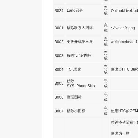
完
Lang部分
S024
OutlookLiveUpd
成
完
移除联系人图标
B001
~Avatar-X.png
成
完
更改开机第三屏
B002
welcomehead.1
成
完
移除”Line”图标
B003
成
完
TSK美化
修改自HTC Black
B004
成
完
移除
B005
SYS_PhoneSkin
成
完
整理图标
B006
成
完
移除小图标
使用HTC的OE
B007
成
时钟移动至右下
修改为一栏