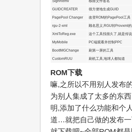
SignRemv
移除文件签名
GUIDCREATER
很方便地生成GUID
PagePool Changer
改变ROM的PagePool工具
rgu-2-xml
顾名思义,RGU转Provxml
XmlToReg.exe
这个工具找很久了,就是传说中
MyMobile
PC端观看并控制PPC
BootIMGChange
刷第一屏的工具
CustomRUU
刷机工具,地球人都知道
ROM下载
嘛,之所以不用别人发布的
为别人集成了太多的东西
明,添加了什么功能和个
道…就把自己做的发布一
就下载吧~全部ROM都