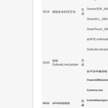
SensorSDK_08
完
S019
移除多余的语言包
成
ShareDLL_080
SmartTouch_08
aGPSConfirmat
OutlookLiveUpd
完
移除
S020
OutlookLiveUpdater
成
以下文件被压缩
PowerOffWarnin
Camera.exe
CommManager.
完
S021
UPX压缩优化
成