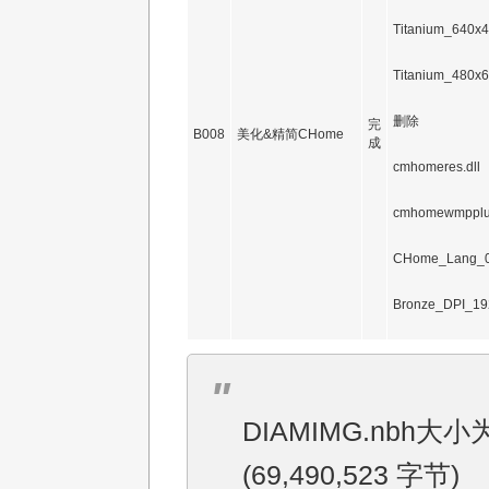
Titanium_640x4
Titanium_480x6
删除
完
B008
美化&精简CHome
成
cmhomeres.dll
cmhomewmpplug
CHome_Lang_
Bronze_DPI_19
DIAMIMG.nbh大小为
(69,490,523 字节)