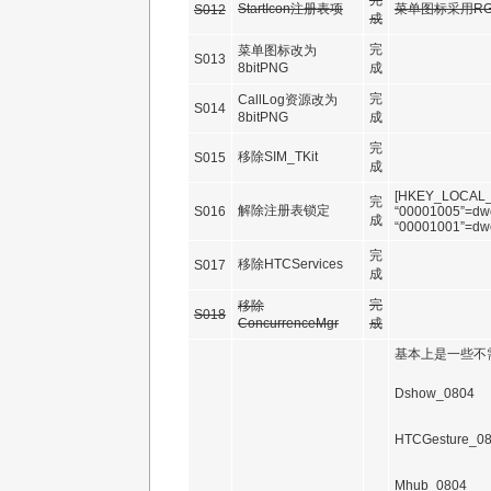
完
StartIcon注册表项
菜单图标采用RG
S012
成
完
菜单图标改为
S013
8bitPNG
成
完
CallLog资源改为
S014
8bitPNG
成
完
移除SIM_TKit
S015
成
[HKEY_LOCAL_MA
完
解除注册表锁定
S016
“00001005”=dw
成
“00001001”=dw
完
移除HTCServices
S017
成
完
移除
S018
ConcurrenceMgr
成
基本上是一些不
Dshow_0804
HTCGesture_0
Mhub_0804