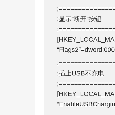
;==============
;显示”断开”按钮
;==============
[HKEY_LOCAL_MACH
“Flags2″=dword:00
;==============
;插上USB不充电
;==============
[HKEY_LOCAL_MACHI
“EnableUSBChargin