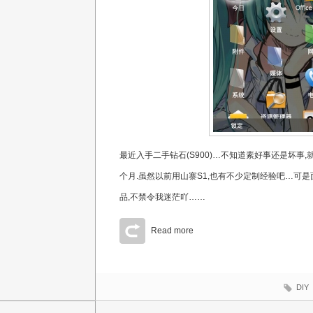
最近入手二手钻石(S900)…不知道素好事还是坏事
个月.虽然以前用山寨S1,也有不少定制经验吧…可是面
品,不禁令我迷茫吖……
Read more
DIY