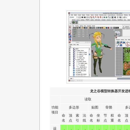
龙之谷模型转换器开发进
读取
功能
多边形
贴图
骨骼
多
项目
命
顶
索
法
命
坐
节
权
命
顶
名
点
引
线
名
标
点
重
名
点
设