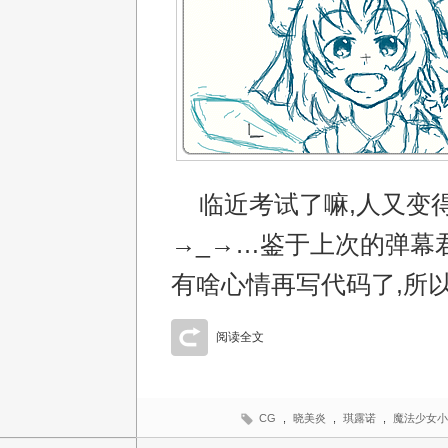
临近考试了嘛,人又变
→_→…鉴于上次的弹幕
有啥心情再写代码了,所
阅读全文
CG
,
晓美炎
,
琪露诺
,
魔法少女小