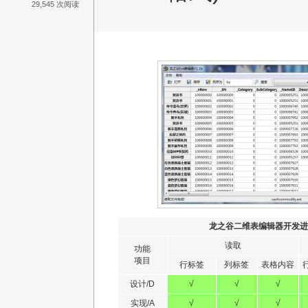
29,545 次阅读
龙之谷二维表编辑器开发
读取
功能
项目
行标签
列标签
表格内容
设计/D
√
√
√
实现/A
√
√
√