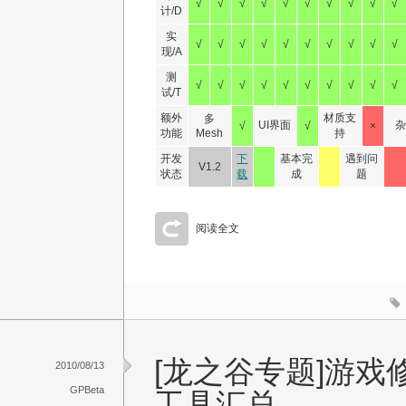
√
√
√
√
√
√
√
√
√
√
计/D
实
√
√
√
√
√
√
√
√
√
√
现/A
测
√
√
√
√
√
√
√
√
√
√
试/T
额外
材质支
多
UI界面
√
√
×
功能
Mesh
持
开发
下
基本完
遇到问
V1.2
状态
载
成
题
阅读全文
[龙之谷专题]游戏修
2010/08/13
GPBeta
工具汇总