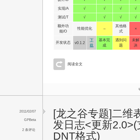
实现/A
√
√
√
√
测试/T
√
√
√
√
额外功
其他格
性能优化
–
×
能/O
式
下
基本完
遇到问
未解
开发状态
v0.1.2
载
成
题
决
阅读全文
[龙之谷专题]二维
2011/02/07
GPBeta
发日志<更新2.0>
2 条评论
DNT格式)