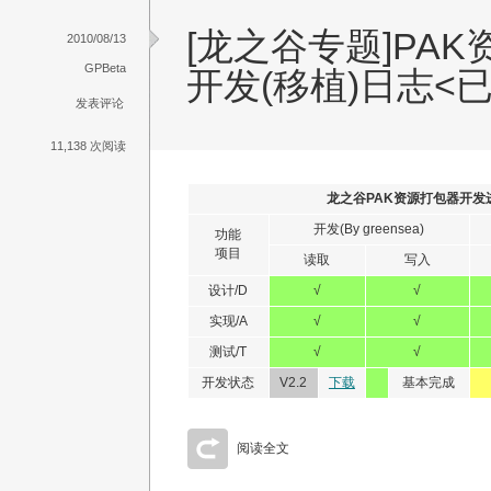
[龙之谷专题]PA
2010/08/13
GPBeta
开发(移植)日志<
发表评论
11,138 次阅读
龙之谷PAK资源打包器开发
开发(By greensea)
功能
项目
读取
写入
设计/D
√
√
实现/A
√
√
测试/T
√
√
开发状态
V2.2
下载
基本完成
阅读全文