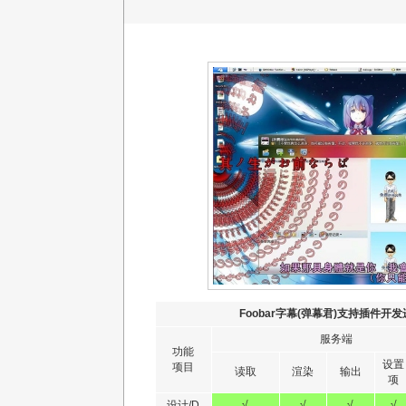
Foobar字幕(弹幕君)支持插件开发
服务端
功能
设置
项目
读取
渲染
输出
项
设计/D
√
√
√
√