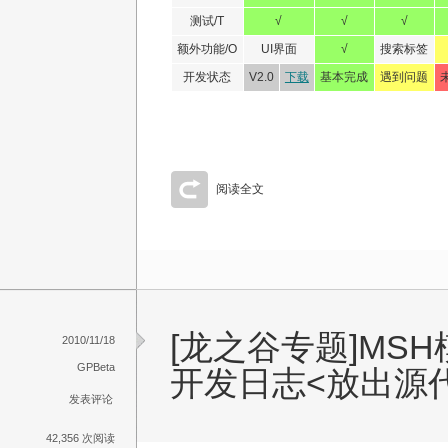
测试/T
√
√
√
额外功能/O
UI界面
√
搜索标签
开发状态
V2.0
下载
基本完成
遇到问题
阅读全文
[龙之谷专题]MS
2010/11/18
GPBeta
开发日志<放出源
发表评论
42,356 次阅读